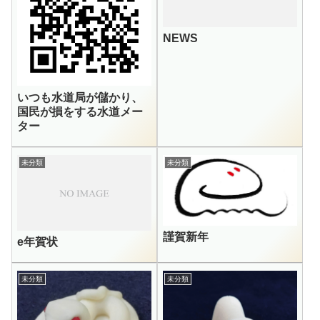
NEWS
いつも水道局が儲かり、
国民が損をする水道メー
ター
未分類
未分類
謹賀新年
e年賀状
未分類
未分類