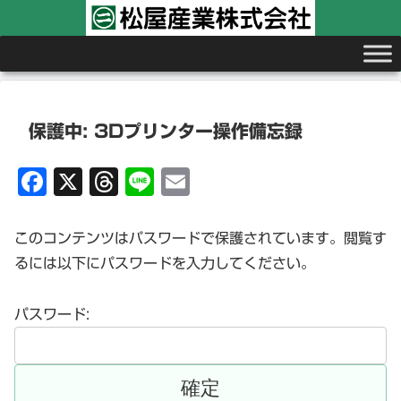
保護中: 3Dプリンター操作備忘録
Fa
X
T
Li
E
ce
hr
ne
m
bo
ea
ail
このコンテンツはパスワードで保護されています。閲覧す
ok
ds
るには以下にパスワードを入力してください。
パスワード: