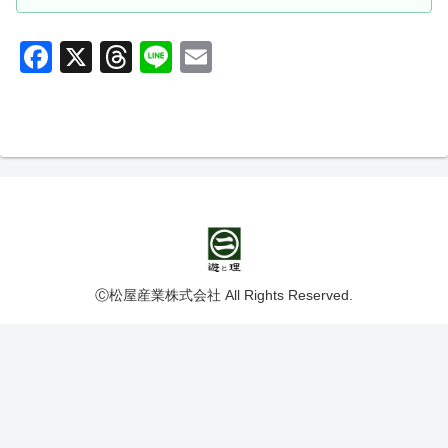
Fa
X
T
Li
E
ce
hr
ne
m
bo
ea
ail
ok
ds
Ⓒ松屋産業株式会社 All Rights Reserved.