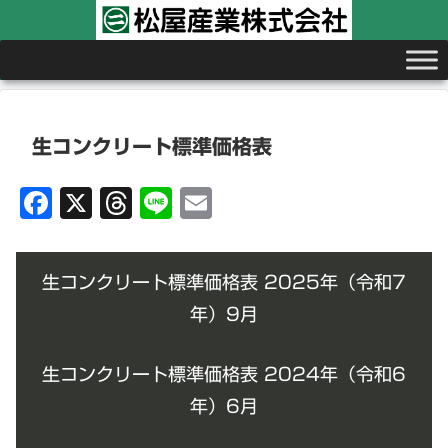
生コンクリート標準価格表
F
X
T
Li
E
a
hr
n
m
c
e
e
ai
生コンクリート標準価格表 2025年（令和7
e
a
l
年）9月
b
d
o
s
生コンクリート標準価格表 2024年（令和6
o
年）6月
k