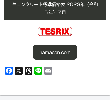
生コンクリート標準価格表 2023年（令和
５年）７月
namacon.com
F
X
T
Li
E
a
hr
n
m
c
e
e
ai
e
a
l
b
d