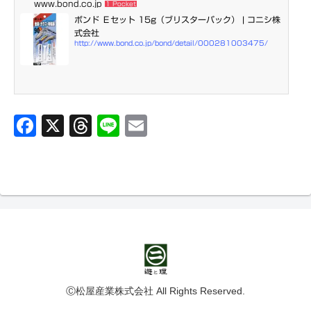
www.bond.co.jp
1 Pocket
ボンド Ｅセット 15g（ブリスターパック） | コニシ株
式会社
http://www.bond.co.jp/bond/detail/000281003475/
F
X
T
Li
E
a
hr
n
m
c
e
e
ai
e
a
l
b
d
o
s
o
k
Ⓒ松屋産業株式会社 All Rights Reserved.