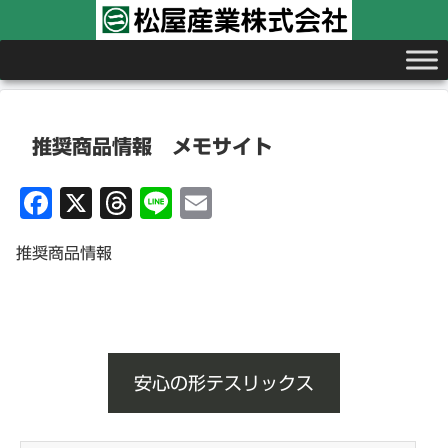
推奨商品情報 メモサイト
F
X
T
Li
E
a
hr
n
m
推奨商品情報
c
e
e
ai
e
a
l
b
d
o
s
安心の形テスリックス
o
k