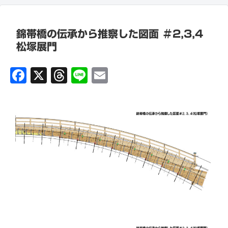
錦帯橋の伝承から推察した図面 ＃2,3,4
松塚展門
F
X
T
Li
E
a
hr
n
m
c
e
e
ai
eb
a
l
o
ds
o
k