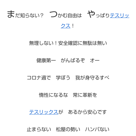
ま
つ
や
だ知らない？
かむ自由は
っぱり
テスリッ
クス
！
無理しない！安全確認に無駄は無い
健康第一 がんばるぞ オー
コロナ過で 学ぼう 我が身守るすべ
惰性になるな 常に革新を
テスリックス
が あるから安心です
止まらない 松屋の勢い ハンパない