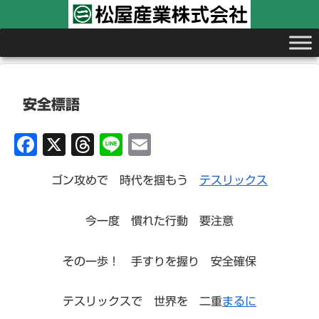
安全標語
Fa
X
T
Li
E
c
hr
n
m
ゴン攻めで 時代を掴もう
テスリックス
e
e
e
ail
b
ad
今一度 慣れた行動 要注意
o
s
o
その一歩！ 手すりを握り 安全確保
k
テスリックスで 世界を 二重
まるに