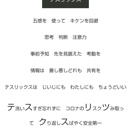
五感を 使って キケンを回避
思考 判断 注意力
事前予知 先を見据えた 考動を
情報は 善し悪しどれも 共有を
テスリックスは じいじにも わたしにも ちょうどいい
テ
ス
リ
ツ
洗い
すぎ忘れずに コロナの
スク
み取っ
ク
ス
て
り返し
ばやく安全第一