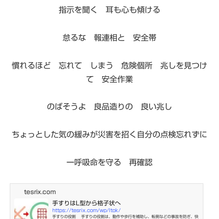
指示を聞く 耳も心も傾ける
怠るな 報連相と 安全帯
慣れるほど 忘れて しまう 危険個所 兆しを見つけ
て 安全作業
のばそうよ 良品造りの 良い兆し
ちょっとした気の緩みが災害を招く自分の点検忘れずに
一呼吸命を守る 再確認
tesrix.com
手すりはL型から格子状へ
https://tesrix.com/wp/ltok/
手すりの役割 手すりの役割は、動作や歩行を補助し、転倒などの事故を防ぎ、快